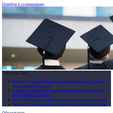
Перейти к содержимому
7 августа, 2026
Назван оптимальный размер первоначального взноса
для семейной ипотеки
Назван оптимальный размер первоначального взноса
для семейной ипотеки
Эксперт успокоил взявших льготную ипотеку россиян
Эксперт успокоил взявших льготную ипотеку россиян
Образование