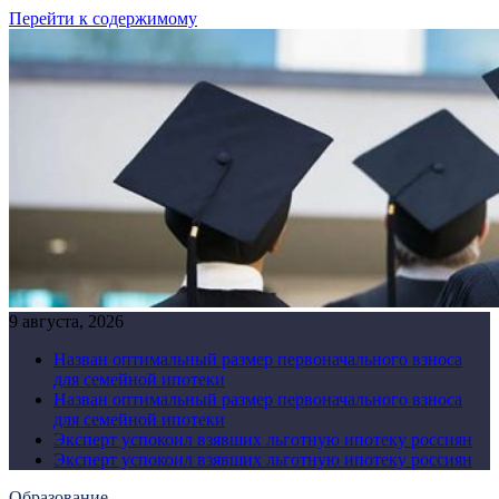
Перейти к содержимому
9 августа, 2026
Назван оптимальный размер первоначального взноса
для семейной ипотеки
Назван оптимальный размер первоначального взноса
для семейной ипотеки
Эксперт успокоил взявших льготную ипотеку россиян
Эксперт успокоил взявших льготную ипотеку россиян
Образование