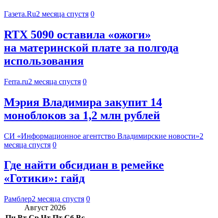
Газета.Ru
2 месяца спустя
0
RTX 5090 оставила «ожоги»
на материнской плате за полгода
использования
Ferra.ru
2 месяца спустя
0
Мэрия Владимира закупит 14
моноблоков за 1,2 млн рублей
СИ «Информационное агентство Владимирские новости»
2
месяца спустя
0
Где найти обсидиан в ремейке
«Готики»: гайд
Рамблер
2 месяца спустя
0
Август 2026
Пн
Вт
Ср
Чт
Пт
Сб
Вс