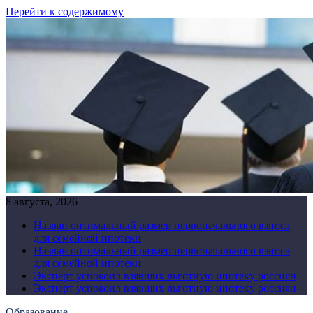
Перейти к содержимому
8 августа, 2026
Назван оптимальный размер первоначального взноса
для семейной ипотеки
Назван оптимальный размер первоначального взноса
для семейной ипотеки
Эксперт успокоил взявших льготную ипотеку россиян
Эксперт успокоил взявших льготную ипотеку россиян
Образование