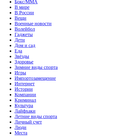
Бокс/MMA
В мире
В России
Вещи
Военные новости
Волейбол
Гаджеты
Дети
Дом и сад
Еда
Звёзды
Здоровье
Зимние виды спорта
Игры
Импортозамещение
Интернет
Истории
Компании
Криминал
Культура
Лайфхаки
Летние виды спорта
Личный счет
Люди
Места