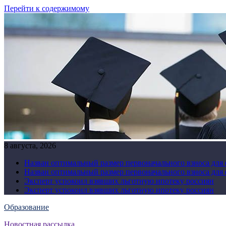
Перейти к содержимому
8 августа, 2026
Назван оптимальный размер первоначального взноса для
Назван оптимальный размер первоначального взноса для
Эксперт успокоил взявших льготную ипотеку россиян
Эксперт успокоил взявших льготную ипотеку россиян
Образование
Новостная рассылка