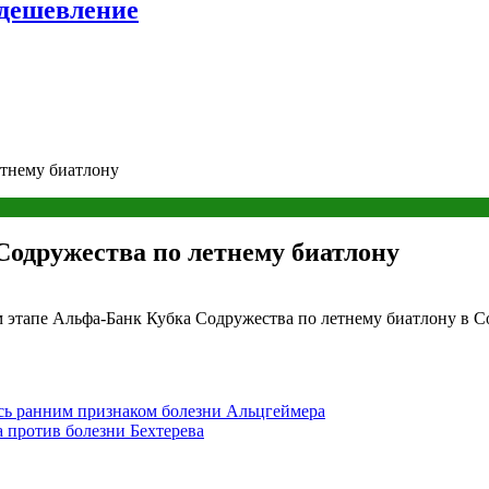
удешевление
етнему биатлону
Содружества по летнему биатлону
 этапе Альфа‑Банк Кубка Содружества по летнему биатлону в С
ись ранним признаком болезни Альцгеймера
 против болезни Бехтерева