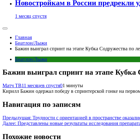
Новостройкам в России предрекли 
1 месяц спустя
Главная
Биатлон/Лыжи
Бажин выиграл спринт на этапе Кубка Содружества по л
Биатлон/Лыжи
Бажин выиграл спринт на этапе Кубка 
Матч ТВ
11 месяцев спустя
0
1 минуты
Кирилл Бажин одержал победу в спринтерской гонке на первом
Навигация по записям
Предыдущая:
Трудности с ориентацией в пространстве оказал
Далее:
Представлены новые результаты исследования препарата
Похожие новости