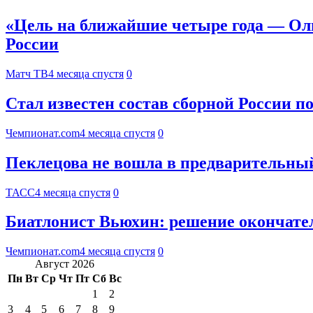
«Цель на ближайшие четыре года — Ол
России
Матч ТВ
4 месяца спустя
0
Стал известен состав сборной России п
Чемпионат.com
4 месяца спустя
0
Пеклецова не вошла в предварительный
ТАСС
4 месяца спустя
0
Биатлонист Вьюхин: решение окончате
Чемпионат.com
4 месяца спустя
0
Август 2026
Пн
Вт
Ср
Чт
Пт
Сб
Вс
1
2
3
4
5
6
7
8
9