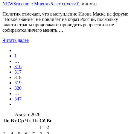
NEWSru.com :: Мнения
5 лет спустя
0
1 минуты
Политик отмечает, что выступление Илона Маска на форуме
"Новое знание" не повлияет на образ России, поскольку
власти страны продолжают проводить репрессии и не
собираются ничего менять….
Читать далее
1
…
316
317
318
319
320
…
347
Август 2026
Пн
Вт
Ср
Чт
Пт
Сб
Вс
1
2
3
4
5
6
7
8
9